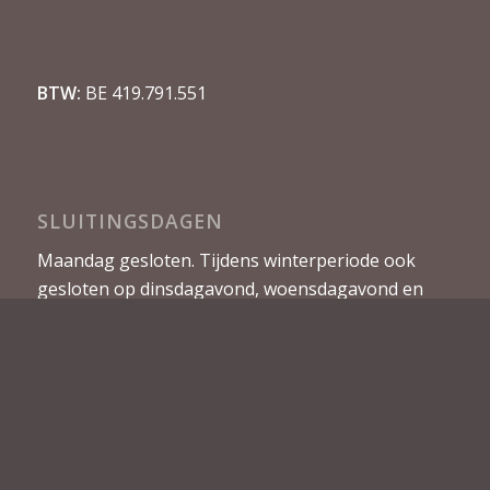
BTW:
BE 419.791.551
SLUITINGSDAGEN
Maandag gesloten. Tijdens winterperiode ook
gesloten op dinsdagavond, woensdagavond en
donderdagavond.
© Copyright - Restaurant Rita -
Resto.be